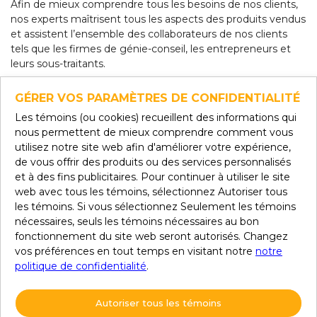
Afin de mieux comprendre tous les besoins de nos clients,
nos experts maîtrisent tous les aspects des produits vendus
et assistent l’ensemble des collaborateurs de nos clients
tels que les firmes de génie-conseil, les entrepreneurs et
leurs sous-traitants.
GÉRER VOS PARAMÈTRES DE CONFIDENTIALITÉ
NOTRE ENGAGEMENT :
Les témoins (ou cookies) recueillent des informations qui
R
estreindre les coûts
nous permettent de mieux comprendre comment vous
R
especter les échéanciers
utilisez notre site web afin d'améliorer votre expérience,
R
éduire les risques
de vous offrir des produits ou des services personnalisés
et à des fins publicitaires. Pour continuer à utiliser le site
C’est dans un esprit de
PLAISIR
que les membres
web avec tous les témoins, sélectionnez Autoriser tous
DÉTERMINÉS
du Groupe Techno-Contact
COLLABORENT
les témoins. Si vous sélectionnez Seulement les témoins
dans tous les projets que nous réalisons, c’est aussi ce qui
nécessaires, seuls les témoins nécessaires au bon
nous
DIFFÉRENCIE
.
fonctionnement du site web seront autorisés. Changez
vos préférences en tout temps en visitant notre
notre
politique de confidentialité
.
Autoriser tous les témoins