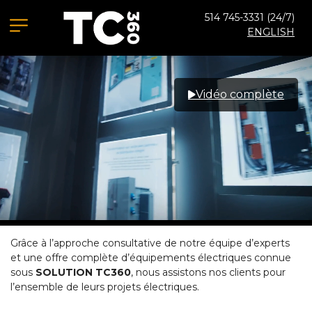
514 745-3331
(24/7)
ENGLISH
Vidéo complète
Grâce à l’approche consultative de notre équipe d’experts
et une offre complète d’équipements électriques connue
sous
SOLUTION TC360
, nous assistons nos clients pour
l’ensemble de leurs projets électriques.